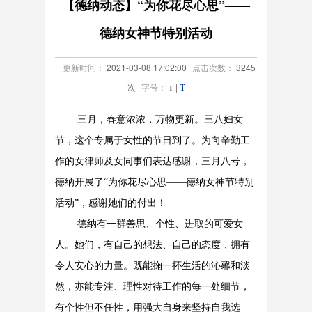
【德纳动态】“为你花尽心思”——
服务中心
德纳女神节特别活动
更新时间：
2021-03-08 17:02:00
点击次数：
3245
次
字号：
|
T
T
三月，春意浓浓，万物更新。
三八妇女
节，这个专属于女性的节日到了。
为向辛勤工
作的女律师及女同事们表达感谢，
三月八号，
德纳开展了“为你花尽心思——德纳女神节特别
活动”，
感谢她们的付出！
德纳有一群善思、个性、进取的可爱女
人。
她们，有自己的想法、自己的态度，拥有
令人安心的力量。
既能掬一抔生活的沁馨和淡
然，亦能专注、理性对待工作的每一处细节，
有个性但不任性，用强大自身来坚持自我选