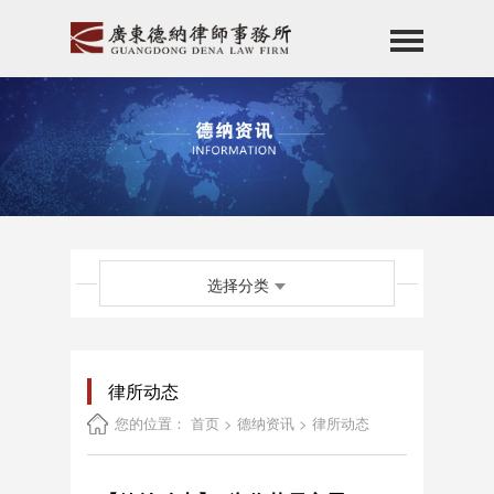
首页
关于德纳
专业团队
服务领域
德纳公益
选择分类
德纳资讯
德纳党建
德纳基金会
律所动态
招贤纳士
您的位置：
首页
>
德纳资讯
>
律所动态
联系我们