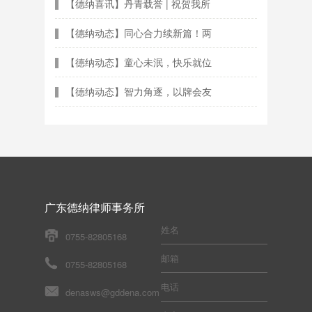
【德纳喜讯】丹青载誉 | 祝贺我所
【德纳动态】同心合力续新篇！两
【德纳动态】童心未泯，快乐就位
【德纳动态】智力角逐，以牌会友
广东德纳律师事务所
姓名
0755-82805168
邮箱
0755-82805168
电话
denasws@gddena.com