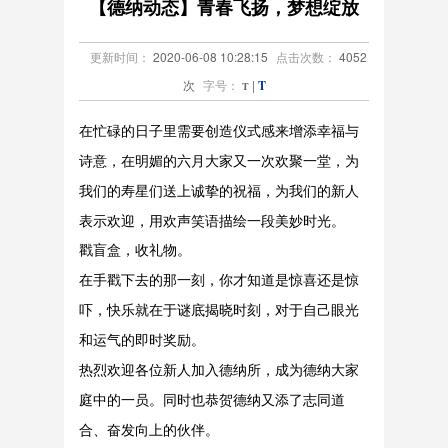
【德纳动态】青春飞扬，梦想绽放
服务中心
更新时间：
2020-06-08 10:28:15
点击次数：
4052
次
字号：
|
T
T
在忙碌的日子里需要创造仪式感来增添幸福与
诗意，在明媚的六月大家又一次欢聚一堂，为
我们的寿星们送上诚挚的祝福，为我们的新人
表示欢迎，用欢声笑语描绘一段美妙时光。
戳盲盒，收礼物。
在手戳下去的那一刻，你才知道是惊喜还是惊
吓，快乐就在于谜底揭晓时刻，对于自己眼光
和运气的即时奖励。
热烈欢迎各位新人加入德纳所，成为德纳大家
庭中的一员。同时也恭贺德纳又添了志同道
合、奋发向上的伙伴。