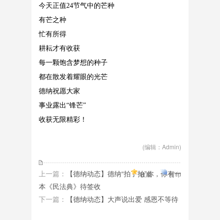
今天正值24节气中的芒种
有芒之种
忙有所得
耕耘才有收获
每一颗饱含梦想的种子
都在散发着耀眼的光芒
德纳祝愿大家
事业露出“锋芒”
收获无限精彩！
(编辑：Admin)
上一篇：
【德纳动态】德纳“拍了拍”你，你有一
收藏
打印
本《民法典》待签收
下一篇：
【德纳动态】大声说出爱 感恩不等待