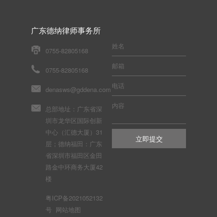
广东德纳律师事务所
姓名
0755-82805168
邮箱
0755-82805168
电话
denasws@gddena.com
内容
总部地址：广东省深
圳市龙华区国际创新
中心（汇德大厦）31
层；德纳福田：广东
省深圳市福田区金田
路金中环商务大厦42
楼
粤ICP备2021052132
号
网站地图